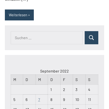
Weiterlesen
September 2022
M
D
M
D
F
S
S
1
2
3
4
5
6
7
8
9
10
11