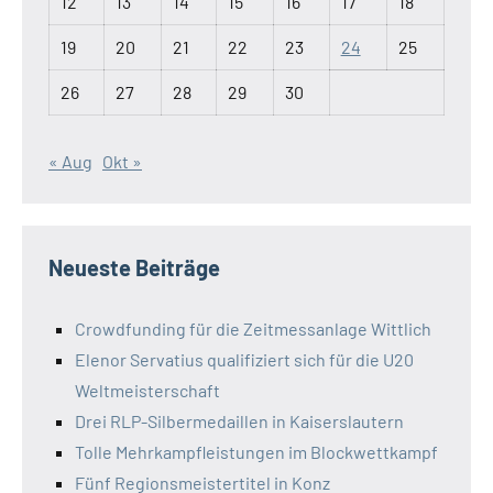
12
13
14
15
16
17
18
19
20
21
22
23
24
25
26
27
28
29
30
« Aug
Okt »
Neueste Beiträge
Crowdfunding für die Zeitmessanlage Wittlich
Elenor Servatius qualifiziert sich für die U20
Weltmeisterschaft
Drei RLP-Silbermedaillen in Kaiserslautern
Tolle Mehrkampfleistungen im Blockwettkampf
Fünf Regionsmeistertitel in Konz