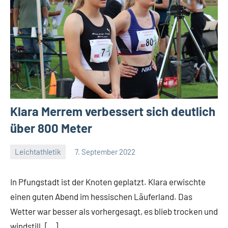
Klara Merrem verbessert sich deutlich
über 800 Meter
Leichtathletik
7. September 2022
admin
Keine
Kommentare
In Pfungstadt ist der Knoten geplatzt. Klara erwischte
einen guten Abend im hessischen Läuferland. Das
Wetter war besser als vorhergesagt, es blieb trocken und
windstill. […]