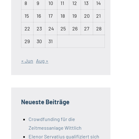
8
9
10
11
12
13
14
15
16
17
18
19
20
21
22
23
24
25
26
27
28
29
30
31
« Jun
Aug »
Neueste Beiträge
Crowdfunding für die
Zeitmessanlage Wittlich
Elenor Servatius qualifiziert sich