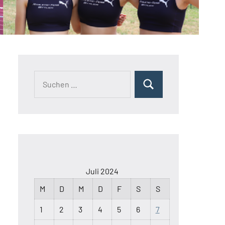
Juli 2024
M
D
M
D
F
S
S
1
2
3
4
5
6
7