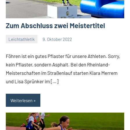
Zum Abschluss zwei Meistertitel
Leichtathletik
9. Oktober 2022
admin
Keine
Kommentare
Föhren ist ein gutes Pflaster für unsere Athleten. Sorry,
kein Pflaster, sondern Asphalt. Bei den Rheinland-
Meisterschaften im Straßenlauf starten Klara Merrem
und Lisa Sprünker im […]
Weiterlesen