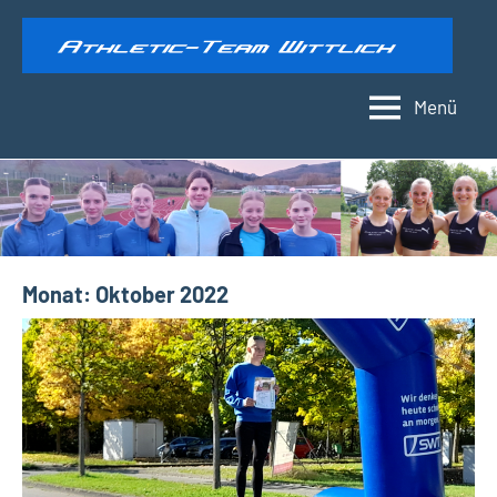
Zum
Inhalt
springen
Menü
Athletic-
Team
Wittlich
Monat:
Oktober 2022