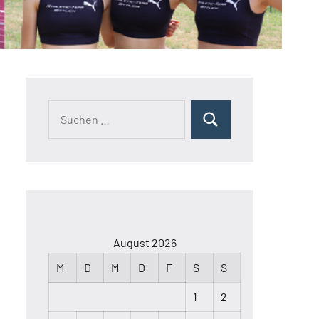
August 2026
M
D
M
D
F
S
S
1
2