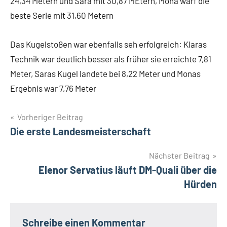
24,34 Metern und Sara mit 30,87 MEtern, Mona warf die
beste Serie mit 31,60 Metern
Das Kugelstoßen war ebenfalls seh erfolgreich: Klaras
Technik war deutlich besser als früher sie erreichte 7,81
Meter, Saras Kugel landete bei 8,22 Meter und Monas
Ergebnis war 7,76 Meter
Beitrags-
Vorheriger Beitrag
Die erste Landesmeisterschaft
Navigation
Nächster Beitrag
Elenor Servatius läuft DM-Quali über die
Hürden
Schreibe einen Kommentar