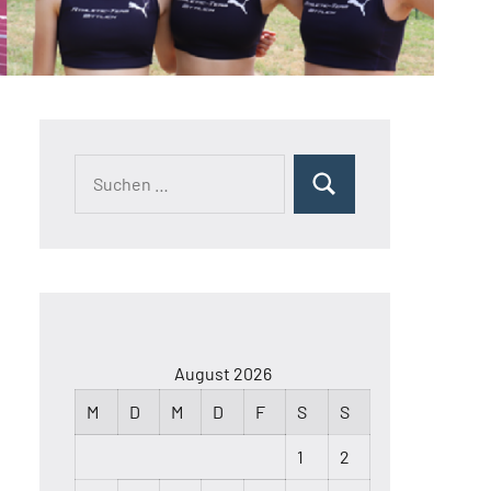
August 2026
M
D
M
D
F
S
S
1
2